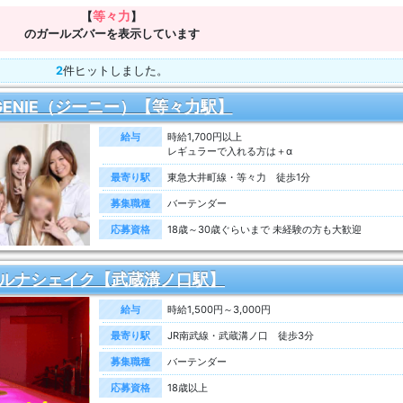
等々力
【
】
のガールズバーを表示しています
2
件ヒットしました。
GENIE（ジーニー）【等々力駅】
給与
時給1,700円以上
レギュラーで入れる方は＋α
最寄り駅
東急大井町線・等々力 徒歩1分
募集職種
バーテンダー
応募資格
18歳～30歳ぐらいまで 未経験の方も大歓迎
ルナシェイク【武蔵溝ノ口駅】
給与
時給1,500円～3,000円
最寄り駅
JR南武線・武蔵溝ノ口 徒歩3分
募集職種
バーテンダー
応募資格
18歳以上