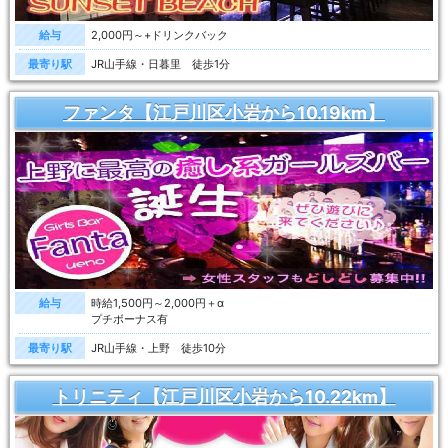
給与
2,000円～+ドリンクバック
最寄り駅
JR山手線・日暮里 徒歩1分
ファンタ【江戸川区小岩から10.19km】
給与
時給1,500円～2,000円＋α
プチボーナス有
最寄り駅
JR山手線・上野 徒歩10分
トリニティ【江戸川区小岩から10.22km】