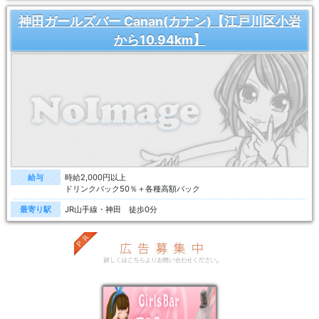
神田ガールズバー Canan(カナン)【江戸川区小岩
から10.94km】
給与
時給2,000円以上
ドリンクバック50％＋各種高額バック
最寄り駅
JR山手線・神田 徒歩0分