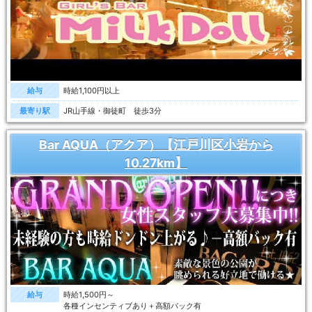
給与
時給1,100円以上
最寄り駅
JR山手線・御徒町 徒歩3分
Bar AQUA（アクア）【江戸川区小岩から
10.27km】
給与
時給1,500円～
各種インセンティブあり＋高額バック有