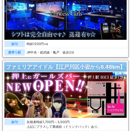
給与
時給1200円+α
最寄り駅
JR中央・総武線・亀戸 徒歩2分
ファミリアアイドル【江戸川区小岩から6.48km】
給与
在籍者時給1,700円～3,500円
上記にプラスして業績給（ドリンクバック）あり。