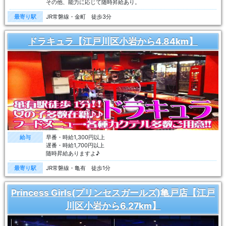
その他、能力に応じて随時昇給あり。
最寄り駅
JR常磐線・金町 徒歩3分
ドラキュラ【江戸川区小岩から4.84km】
給与
早番・時給1,300円以上
遅番・時給1,700円以上
随時昇給ありますよ♪
最寄り駅
JR常磐線・亀有 徒歩1分
Princess Girls(プリンセスガールズ)亀戸店【江戸
川区小岩から6.27km】