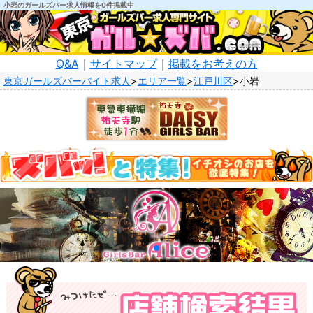
小岩のガールズバー求人情報を0件掲載中
Q&A
｜
サイトマップ
｜
掲載をお考えの方
東京ガールズバーバイト求人
エリア一覧
江戸川区
小岩