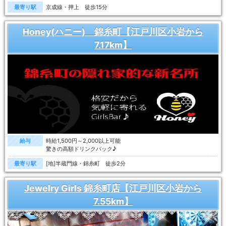
最寄り駅
京成線・押上 徒歩15分
Honey(ハニー) 錦糸町【江戸川区小岩から
7.17km】
給与
時給1,500円～2,000以上可能
驚きの高額ドリンクバック♪
最寄り駅
[地]半蔵門線・錦糸町 徒歩2分
Jewelry Girls 錦糸町店【江戸川区小岩から
7.55km】