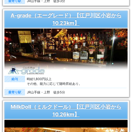
最寄り駅
JR山手線・上野 徒歩3分
A-grade（エーグレード）【江戸川区小岩から
10.23km】
給与
時給1,800円以上
その他、能力に応じて随時昇給あり。
最寄り駅
JR山手線・上野 徒歩5分
MilkDoll（ミルクドール）【江戸川区小岩から
10.26km】