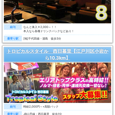
給与
なんと体入￥2,000～！！
本入なら各種ドリンクバックなどあり！
最寄り駅
[地]千代田線・湯島 徒歩3分
トロピカルスタイル 西日暮里【江戸川区小岩か
ら10.3km】
給与
時給2,000円～+高額バック
最寄り駅
JR山手線・西日暮里 徒歩1分