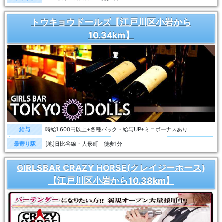
トウキョウドールズ【江戸川区小岩から
10.34km】
給与
時給1,600円以上+各種バック・給与UP+ミニボーナスあり
最寄り駅
[地]日比谷線・人形町 徒歩1分
GIRLSBAR CRAZY HORSE(クレイジーホース)
【江戸川区小岩から10.38km】