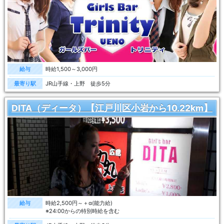
給与
時給1,500～3,000円
最寄り駅
JR山手線・上野 徒歩5分
DITA（ディータ）【江戸川区小岩から10.22km】
給与
時給2,500円～＋α(能力給)
※24:00からの特別時給を含む