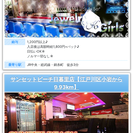
給与
1,200円以上♪
入店後は高額時給1,800円+バック♪
日払いOK☆
ノルマ一切なし☆
最寄り駅
JR中央・総武線・錦糸町 徒歩3分
サンセットビーチ日暮里店【江戸川区小岩から
9.93km】