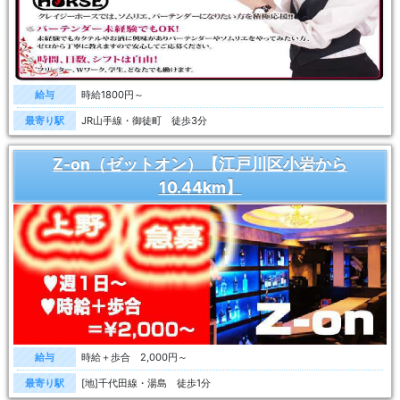
給与
時給1800円～
最寄り駅
JR山手線・御徒町 徒歩3分
Z-on（ゼットオン）【江戸川区小岩から
10.44km】
給与
時給＋歩合 2,000円～
最寄り駅
[地]千代田線・湯島 徒歩1分