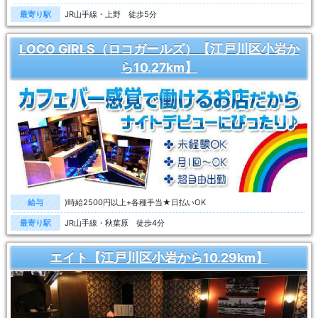
最寄り駅
JR山手線・上野 徒歩5分
LOCO GIRLS（ロコガールズ）【江戸川区小岩か
ら10.27km】
給与
)時給2500円以上+各種手当★日払いOK
最寄り駅
JR山手線・秋葉原 徒歩4分
エイト【江戸川区小岩から10.29km】