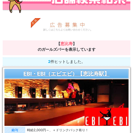
恵比寿
【
】
のガールズバーを表示しています
2
件ヒットしました。
EBI・EBI（エビエビ）【恵比寿駅】
給与
時給2,000円～、＋ドリンクバック有り！