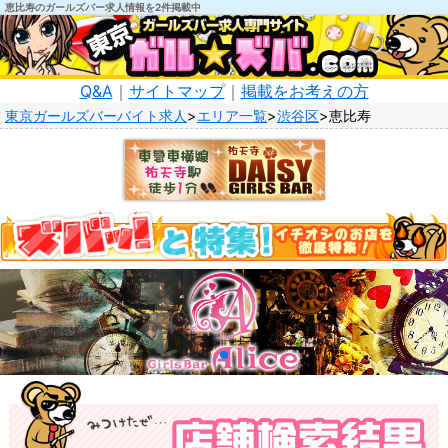
恵比寿のガールズバー求人情報を2件掲載中
Q&A
｜
サイトマップ
｜
掲載をお考えの方
東京ガールズバーバイト求人
エリア一覧
渋谷区
恵比寿