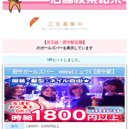
京王線・府中駅近隣
【
】
のガールズバーを表示しています
1
件ヒットしました。
府中ガールズバー mieu(ミュウ)【府中駅】
給与
1,800円～3,000円以上