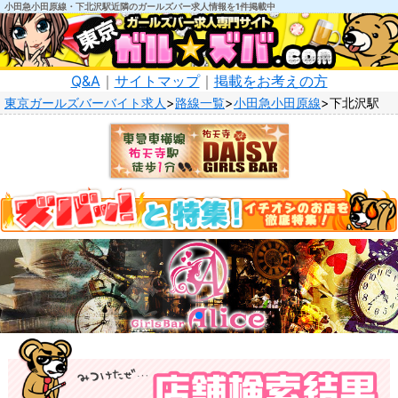
小田急小田原線・下北沢駅近隣のガールズバー求人情報を1件掲載中
Q&A
｜
サイトマップ
｜
掲載をお考えの方
東京ガールズバーバイト求人
路線一覧
小田急小田原線
下北沢駅