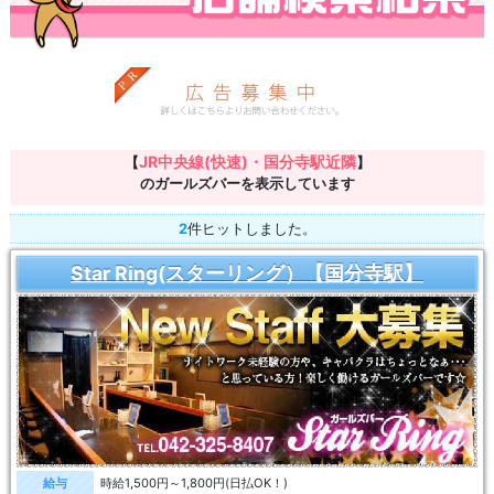
JR中央線(快速)・国分寺駅近隣
【
】
のガールズバーを表示しています
2
件ヒットしました。
Star Ring(スターリング）【国分寺駅】
給与
時給1,500円～1,800円(日払OK！)