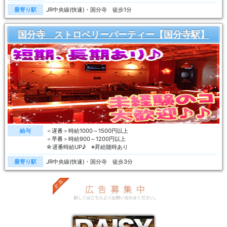
最寄り駅
JR中央線(快速)・国分寺 徒歩1分
国分寺 ストロベリーパーティー【国分寺駅】
給与
＜遅番＞時給1000～1500円以上
＜早番＞時給900～1200円以上
☆遅番時給UP♪ ※昇給随時あり
最寄り駅
JR中央線(快速)・国分寺 徒歩3分