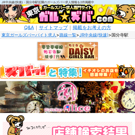
JR中央線(快速)・国分寺駅近隣のガールズバー求人情報を2件掲載中
Q&A
｜
サイトマップ
｜
掲載をお考えの方
東京ガールズバーバイト求人
路線一覧
JR中央線(快速)
国分寺駅