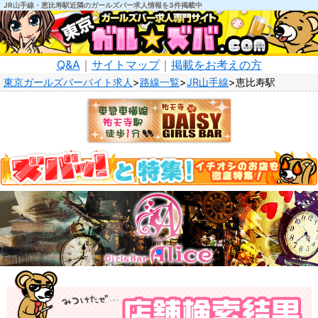
JR山手線・恵比寿駅近隣のガールズバー求人情報を3件掲載中
Q&A
｜
サイトマップ
｜
掲載をお考えの方
東京ガールズバーバイト求人
路線一覧
JR山手線
恵比寿駅