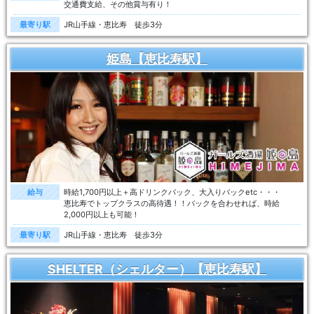
交通費支給、その他賞与有り！
最寄り駅
JR山手線・恵比寿 徒歩3分
姫島【恵比寿駅】
給与
時給1,700円以上＋高ドリンクバック、大入りバックetc・・・
恵比寿でトップクラスの高待遇！！バックを合わせれば、時給
2,000円以上も可能！
最寄り駅
JR山手線・恵比寿 徒歩3分
SHELTER（シェルター）【恵比寿駅】