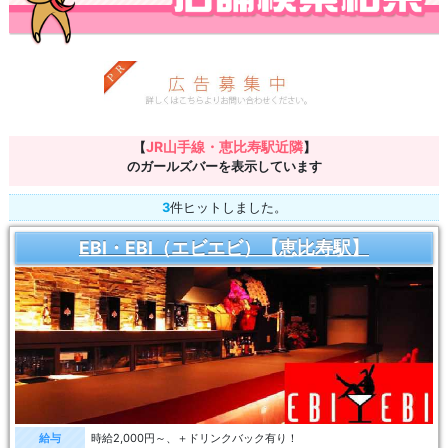
JR山手線・恵比寿駅近隣
【
】
のガールズバーを表示しています
3
件ヒットしました。
EBI・EBI（エビエビ）【恵比寿駅】
給与
時給2,000円～、＋ドリンクバック有り！