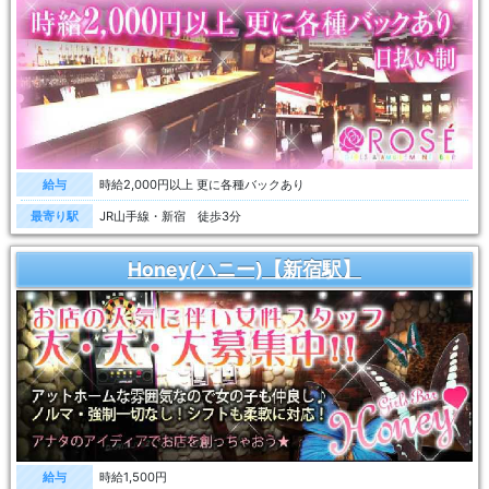
給与
時給2,000円以上 更に各種バックあり
最寄り駅
JR山手線・新宿 徒歩3分
Honey(ハニー)【新宿駅】
給与
時給1,500円