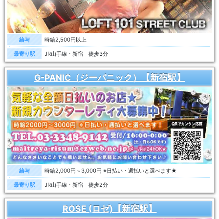
給与
時給2,500円以上
最寄り駅
JR山手線・新宿 徒歩3分
G-PANIC（ジーパニック）【新宿駅】
給与
時給2,000円～3,000円 ※日払い・週払いと選べます★
最寄り駅
JR山手線・新宿 徒歩2分
ROSE (ロゼ)【新宿駅】