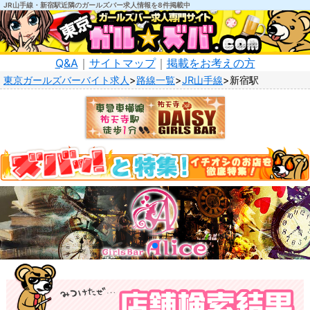
JR山手線・新宿駅近隣のガールズバー求人情報を8件掲載中
Q&A
｜
サイトマップ
｜
掲載をお考えの方
東京ガールズバーバイト求人
路線一覧
JR山手線
新宿駅